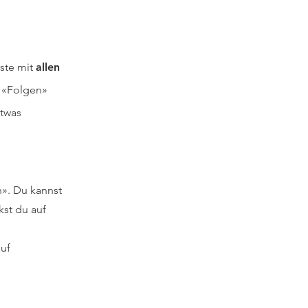
iste mit
allen
f «Folgen»
etwas
n». Du kannst
kst du auf
auf