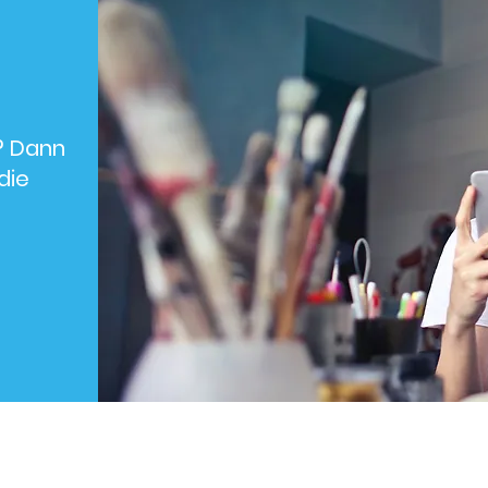
t? Dann
 die