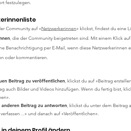
rt festzulegen
.
erinnenliste
er Community auf «
Netzwerkerinnen
» klickst, findest du eine L
nnen
, die der Community beigetreten sind. Mit einem Klick au
eine Benachrichtigung per E-Mail, wenn diese Netzwerkerinnen 
hen oder kommentieren.
uen Beitrag zu veröffentlichen
, klickst du auf «
Beitrag erstelle
g auch Bilder und Videos hinzufügen. Wenn du fertig bist, klic
chen
».
n
anderen Beitrag zu antworten
, klickst du unter dem Beitrag 
erfassen ...» und danach auf «
Veröffentlichen
».
in deinem Profil ändern