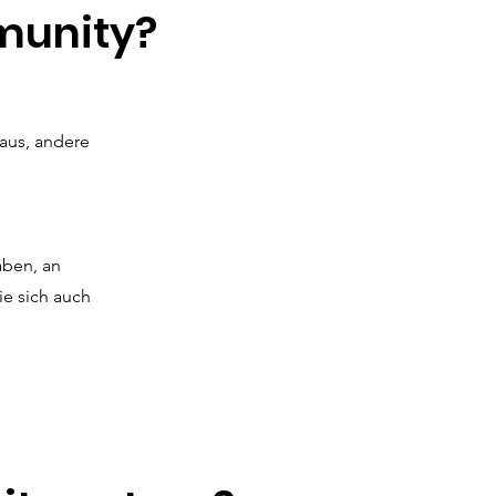
munity?
aus, andere
aben, an
ie sich auch