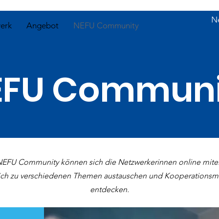
N
erk
Angebot
NEFU Community
EFU Communi
 NEFU Community können sich die Netzwerkerinnen online mite
sich zu verschiedenen Themen austauschen und Kooperationsm
entdecken.