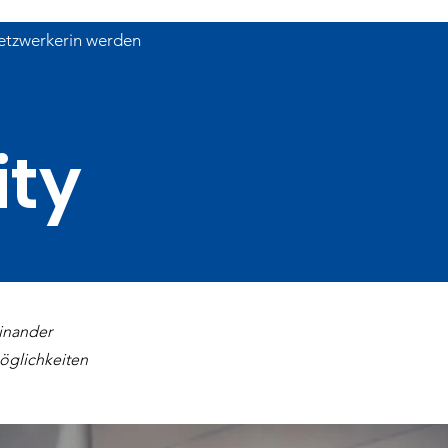
etzwerkerin werden
Login
ty
inander
öglichkeiten