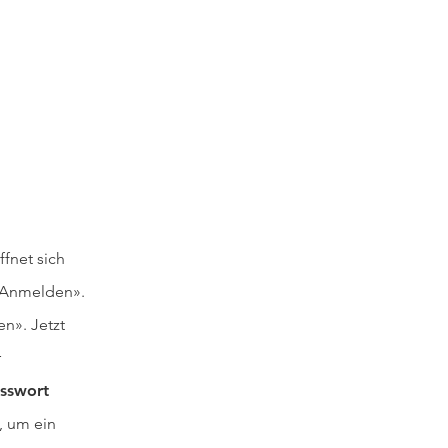
fnet sich
f «Anmelden».
n». Jetzt
r
sswort
, um ein