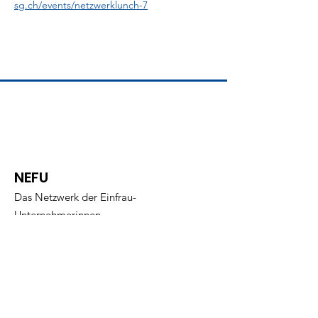
sg.ch/events/netzwerklunch-7
NEFU
Das Netzwerk der Einfrau-
Unternehmerinnen
info@nefu.ch