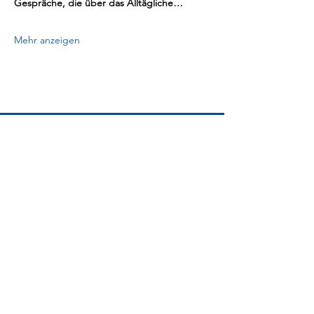
Gespräche, die über das Alltägliche…
Mehr anzeigen
NEFU
Das Netzwerk der Einfrau-
Unternehmerinnen
info@nefu.ch