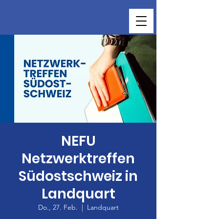
NEFU
Netzwerktreffen
Südostschweiz in
Landquart
Do., 27. Feb.
  |  
Landquart