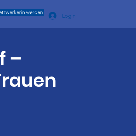
etzwerkerin werden
Login
f –
 Frauen