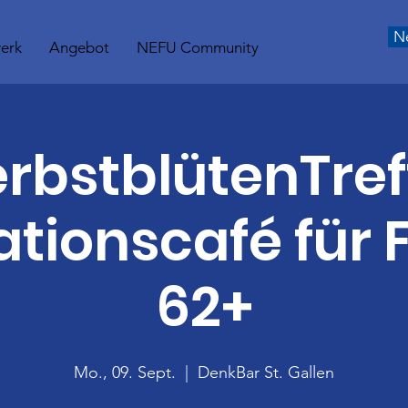
N
erk
Angebot
NEFU Community
rbstblütenTref
ationscafé für
62+
Mo., 09. Sept.
  |  
DenkBar St. Gallen