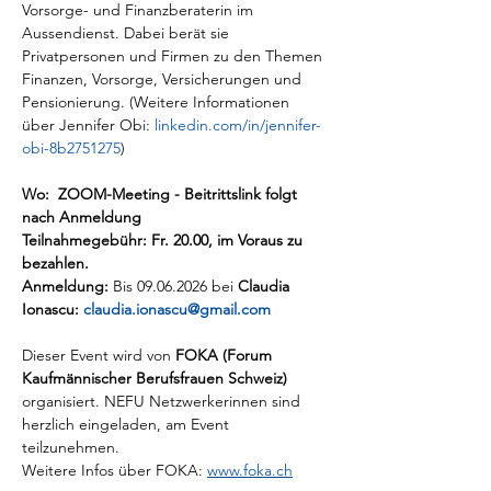
Vorsorge- und Finanzberaterin im 
Aussendienst. Dabei berät sie 
Privatpersonen und Firmen zu den Themen 
Finanzen, Vorsorge, Versicherungen und 
Pensionierung. (Weitere Informationen 
über Jennifer Obi: 
linkedin.com/in/jennifer-
obi-8b2751275
)
Wo:  ZOOM-Meeting - Beitrittslink folgt 
nach Anmeldung
Teilnahmegebühr: Fr. 20.00, im Voraus zu 
bezahlen.
Anmeldung:
 Bis 09.06.2026 bei 
Claudia 
Ionascu: 
claudia.ionascu@gmail.com
Dieser Event wird von 
FOKA (Forum 
Kaufmännischer Berufsfrauen Schweiz) 
organisiert. NEFU Netzwerkerinnen sind 
herzlich eingeladen, am Event 
teilzunehmen. 
Weitere Infos über FOKA: 
www.foka.ch